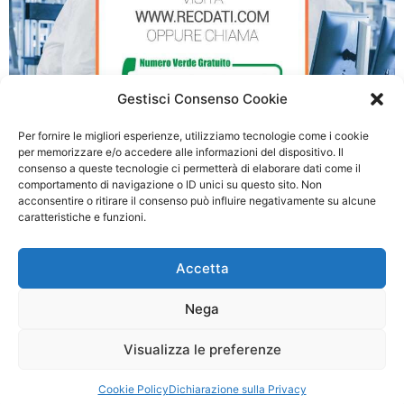
Gestisci Consenso Cookie
Per fornire le migliori esperienze, utilizziamo tecnologie come i cookie
per memorizzare e/o accedere alle informazioni del dispositivo. Il
consenso a queste tecnologie ci permetterà di elaborare dati come il
Recupero Dati RAID a Vicenza
comportamento di navigazione o ID unici su questo sito. Non
acconsentire o ritirare il consenso può influire negativamente su alcune
caratteristiche e funzioni.
© 2026 Recupero Dati RAID - P.IVA: 03054500990
Accetta
Privacy policy
|
Cookie Policy
Nega
Questo è un sito Web privato non approvato o affiliato a nessuna delle società i
cui marchi, nomi aziendali o abbreviazioni, nomi di prodotti o loghi compaiono su
Visualizza le preferenze
questo sito Web e sono di proprietà dei rispettivi proprietari. Le informazioni
fornite sono ritenute accurate ma non garantite.
Cookie Policy
Dichiarazione sulla Privacy