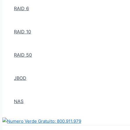
RAID 6
RAID 10
RAID 50
JBOD
NAS