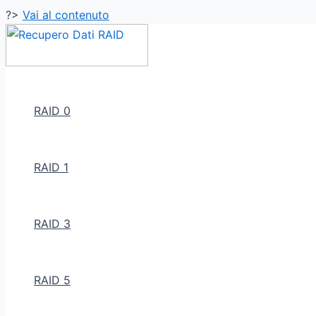
?>
Vai al contenuto
RAID 0
RAID 1
RAID 3
RAID 5