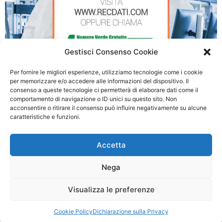
Gestisci Consenso Cookie
Per fornire le migliori esperienze, utilizziamo tecnologie come i cookie
per memorizzare e/o accedere alle informazioni del dispositivo. Il
consenso a queste tecnologie ci permetterà di elaborare dati come il
Recupero Dati RAID a San Benedetto del Tronto
comportamento di navigazione o ID unici su questo sito. Non
acconsentire o ritirare il consenso può influire negativamente su alcune
caratteristiche e funzioni.
Accetta
© 2026 Recupero Dati RAID - P.IVA: 03054500990
Nega
Privacy policy
|
Cookie Policy
Questo è un sito Web privato non approvato o affiliato a nessuna delle società i
Visualizza le preferenze
cui marchi, nomi aziendali o abbreviazioni, nomi di prodotti o loghi compaiono su
questo sito Web e sono di proprietà dei rispettivi proprietari. Le informazioni
Cookie Policy
Dichiarazione sulla Privacy
fornite sono ritenute accurate ma non garantite.