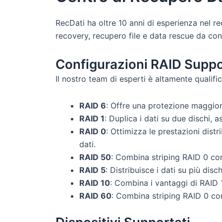
RecDati ha oltre 10 anni di esperienza nel rec
recovery, recupero file e data rescue da conf
Configurazioni RAID Suppo
Il nostro team di esperti è altamente qualifi
RAID 6
: Offre una protezione maggiore
RAID 1
: Duplica i dati su due dischi,
RAID 0
: Ottimizza le prestazioni dist
dati.
RAID 50
: Combina striping RAID 0 con
RAID 5
: Distribuisce i dati su più dis
RAID 10
: Combina i vantaggi di RAID 
RAID 60
: Combina striping RAID 0 con